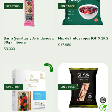
SIN STOCK
SIN STOCK
Barra Semillas y Arándanos x
Mix de frutos rojos IQF X 1KG
38g - Íntegra
$17.980
$3.000
SIN STOCK
SIN STOCK