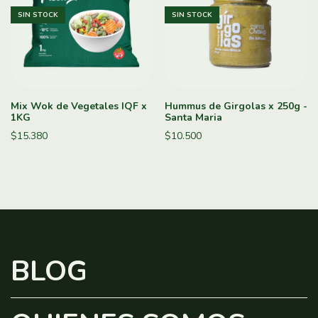
SIN STOCK
SIN STOCK
Mix Wok de Vegetales IQF x
Hummus de Girgolas x 250g -
1KG
Santa Maria
$15.380
$10.500
BLOG