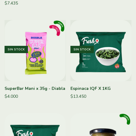
$7.435
SIN STOCK
SIN STOCK
SuperBar Mani x 35g - Diabla
Espinaca IQF X 1KG
$4.000
$13.450