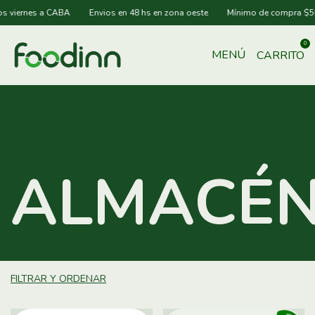
ernes a CABA
Envios en 48 hs en zona oeste
Mínimo de compra $50.00
0
MENÚ
CARRITO
ALMACÉ
FILTRAR Y ORDENAR