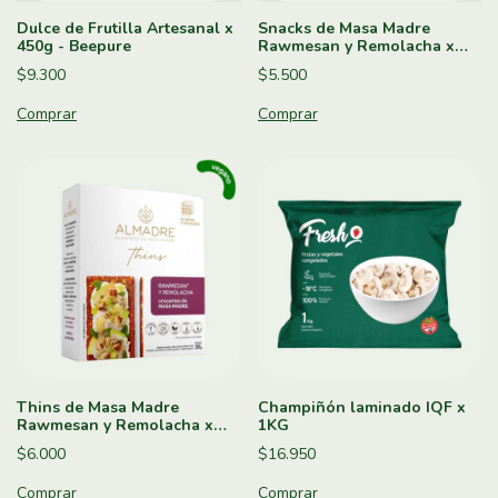
Dulce de Frutilla Artesanal x
Snacks de Masa Madre
450g - Beepure
Rawmesan y Remolacha x
130g - Almadre
$9.300
$5.500
Thins de Masa Madre
Champiñón laminado IQF x
Rawmesan y Remolacha x
1KG
160g - Almadre
$6.000
$16.950