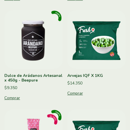
Dulce de Arádanos Artesanal
Arvejas IQF X 1KG
x 450g - Beepure
$14.350
$9.350