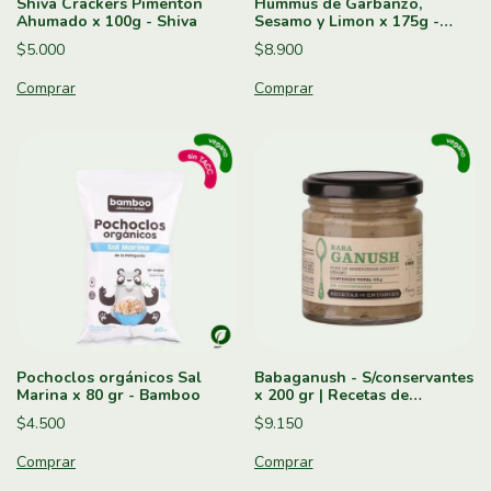
Shiva Crackers Pimenton
Hummus de Garbanzo,
Ahumado x 100g - Shiva
Sesamo y Limon x 175g -
Recetas de Entonces
$5.000
$8.900
Pochoclos orgánicos Sal
Babaganush - S/conservantes
Marina x 80 gr - Bamboo
x 200 gr | Recetas de
Entonces
$4.500
$9.150