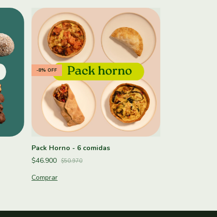
-
8
%
OFF
Pack Horno - 6 comidas
$46.900
$50.970