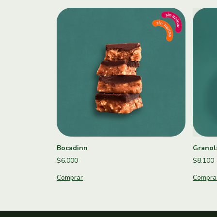
Bocadinn
Granola
$6.000
$8.100