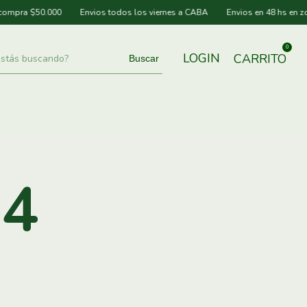
mpra $50.000
Envios todos los viernes a CABA
Envios en 48 hs en zona
0
LOGIN
CARRITO
Buscar
04