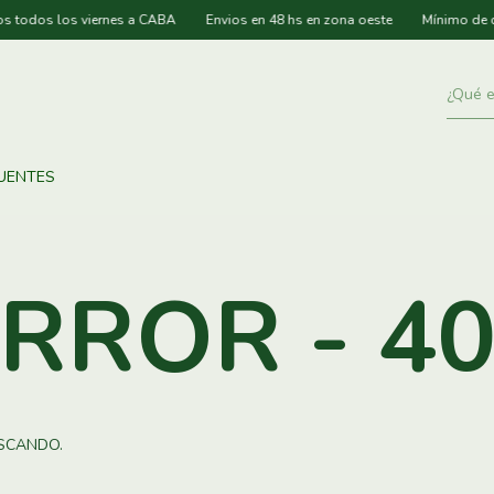
todos los viernes a CABA
Envios en 48 hs en zona oeste
Mínimo de co
UENTES
RROR - 4
SCANDO.