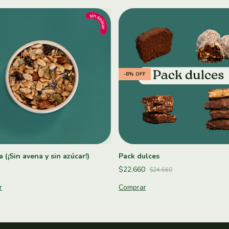
-
8
%
OFF
 (¡Sin avena y sin azúcar!)
Pack dulces
$22.660
$24.660