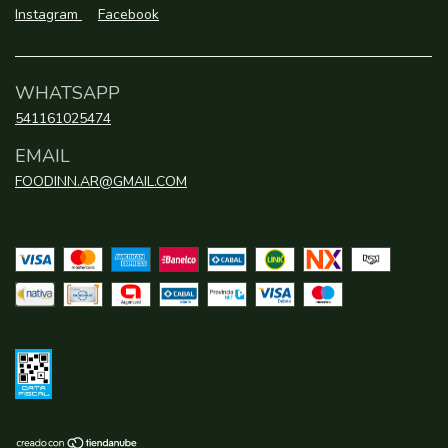
Instagram
Facebook
WHATSAPP
541161025474
EMAIL
FOODINN.AR@GMAIL.COM