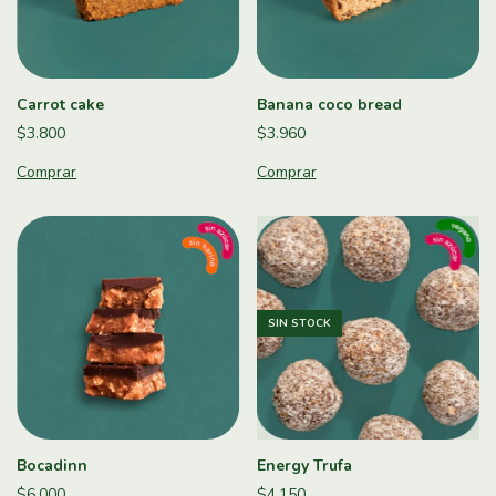
Carrot cake
Banana coco bread
$3.800
$3.960
SIN STOCK
Bocadinn
Energy Trufa
$6.000
$4.150