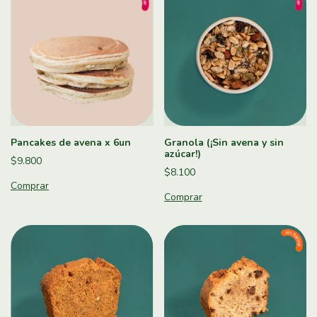
Pancakes de avena x 6un
Granola (¡Sin avena y sin
azúcar!)
$9.800
$8.100