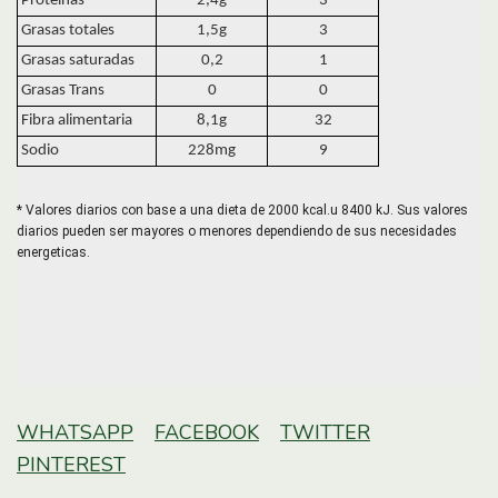
Proteínas
2,4g
3
Grasas totales
1,5g
3
Grasas saturadas
0,2
1
Grasas Trans
0
0
Fibra alimentaria
8,1g
32
Sodio
228mg
9
* Valores diarios con base a una dieta de 2000 kcal.u 8400 kJ. Sus valores
diarios pueden ser mayores o menores dependiendo de sus necesidades
energeticas.
WHATSAPP
FACEBOOK
TWITTER
PINTEREST