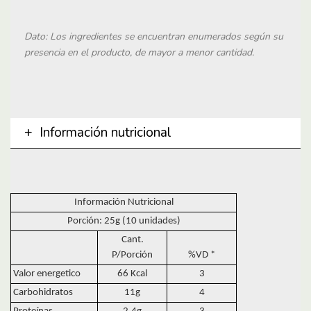
Dato: Los ingredientes se encuentran enumerados según su
presencia en el producto, de mayor a menor cantidad.
Información nutricional
Información Nutricional
Porción: 25g (10 unidades)
Cant.
P/Porción
%VD *
Valor energetico
66 Kcal
3
Carbohidratos
11g
4