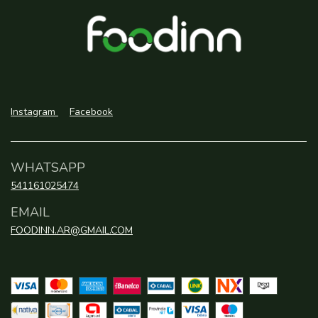
Instagram
Facebook
WHATSAPP
541161025474
EMAIL
FOODINN.AR@GMAIL.COM