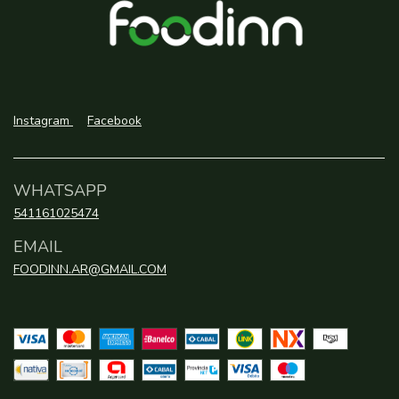
Instagram
Facebook
WHATSAPP
541161025474
EMAIL
FOODINN.AR@GMAIL.COM