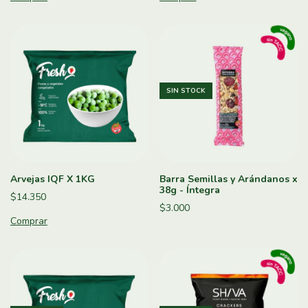
SIN STOCK
Arvejas IQF X 1KG
Barra Semillas y Arándanos x
38g - Íntegra
$14.350
$3.000