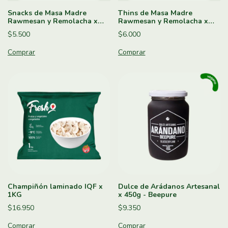
Snacks de Masa Madre
Thins de Masa Madre
Rawmesan y Remolacha x
Rawmesan y Remolacha x
130g - Almadre
160g - Almadre
$5.500
$6.000
Champiñón laminado IQF x
Dulce de Arádanos Artesanal
1KG
x 450g - Beepure
$16.950
$9.350