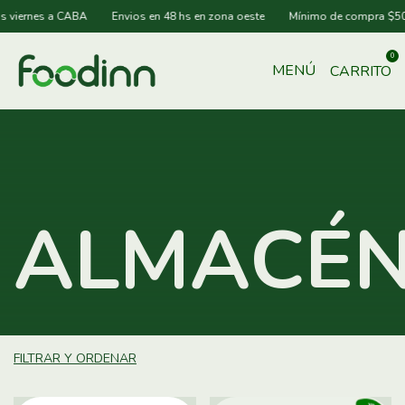
rnes a CABA
Envios en 48 hs en zona oeste
Mínimo de compra $50.000
0
MENÚ
CARRITO
ALMACÉ
FILTRAR Y ORDENAR