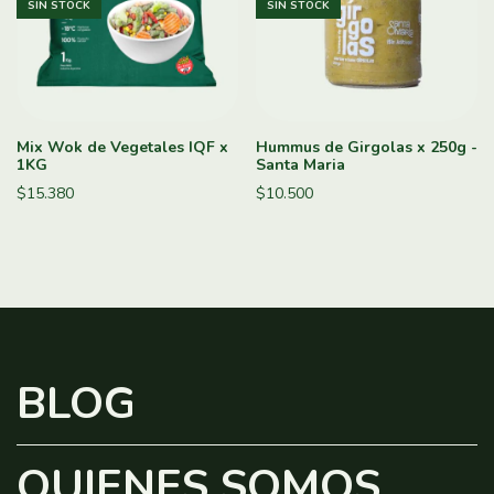
SIN STOCK
SIN STOCK
Mix Wok de Vegetales IQF x
Hummus de Girgolas x 250g -
1KG
Santa Maria
$15.380
$10.500
BLOG
QUIENES SOMOS